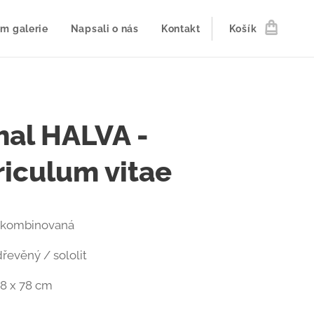
m galerie
Napsali o nás
Kontakt
Košík
hal HALVA -
riculum vitae
: kombinovaná
dřevěný / sololit
98 x 78 cm