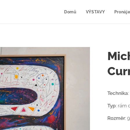
Domů
VÝSTAVY
Pronáje
Mic
Cur
Technika
Typ
: rám 
Rozměr
: 