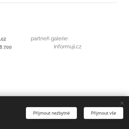
partneři galerie:
.cz
Informuji.cz
8 700
Přijmout nezbytné
Přijmout vše