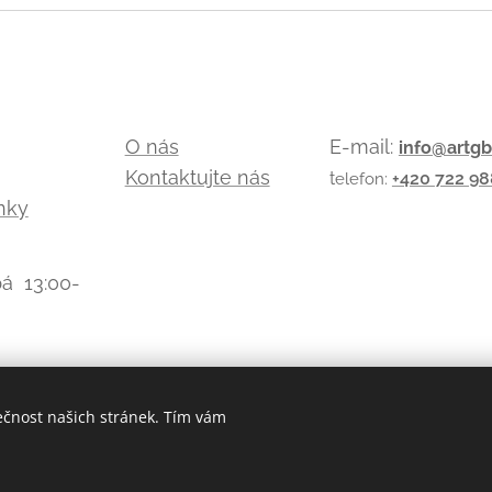
O nás
E-mail:
info@artgb
Kontaktujte nás
t
+420
722 98
elefon:
nky
á 13:00-
ečnost našich stránek. Tím vám
Cookies
Webnode
Vytvořeno
službou