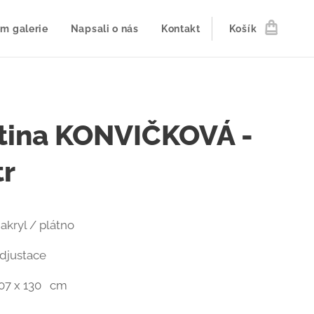
m galerie
Napsali o nás
Kontakt
Košík
tina KONVIČKOVÁ -
tr
akryl / plátno
adjustace
107 x 130 cm