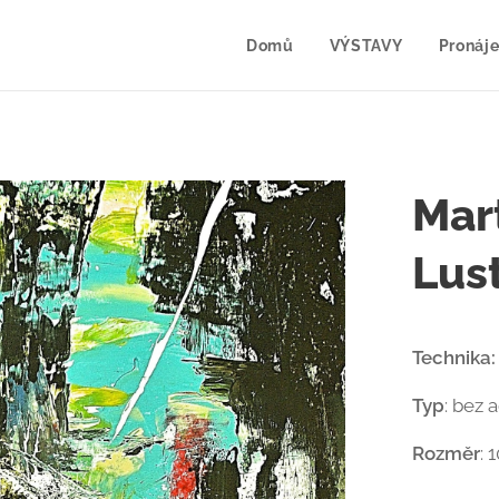
Domů
VÝSTAVY
Pronáje
Mar
Lus
Technika:
Typ
: bez 
Rozměr
: 