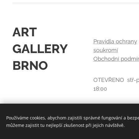
ART
Pravidla ochrany
GALLERY
soukromí
Obchodní podmí
BRNO
OTEVŘENO stř-p
18:00
Používáme cookies, abychom zajistili správné fungování a bezp
můžeme zajistit tu nejlepší zkušenost při jejich návštěvě.