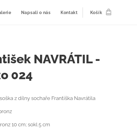
lerie
Napsali o nás
Kontakt
Košík
ntišek NAVRÁTIL -
zo 024
soška z dílny sochaře Františka Navrátila
 bronz
bronz 10 cm; sokl 5 cm