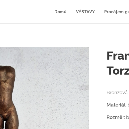
Domů
VÝSTAVY
Pronájem ga
Fra
Tor
Bronzová 
Materiál
:
Rozměr
: 