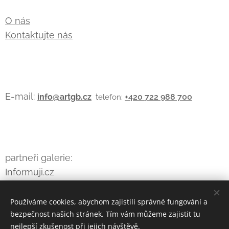
O nás
Kontaktujte nás
E-mail:
info@artgb.cz
t
+420
722 988 700
elefon:
partneři galerie:
Informuji.cz
Používáme cookies, abychom zajistili správné fungování a
bezpečnost našich stránek. Tím vám můžeme zajistit tu
Cookies
Webnode
Vytvořeno
službou
nejlepší zkušenost při jejich návštěvě.