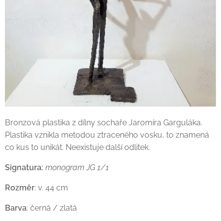
Bronzová plastika z dílny sochaře Jaromíra Garguláka.
Plastika vznikla metodou ztraceného vosku, to znamená
co kus to unikát. Neexistuje další odlitek.
Signatura:
monogram JG 1/1
Rozměr
: v. 44 cm
Barva
: černá / zlatá