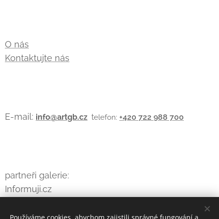
O nás
Kontaktujte nás
E-mail:
info@artgb.cz
t
+420
722 988 700
elefon:
partneři galerie:
Informuji.cz
Používáme cookies, abychom zajistili správné fungování a