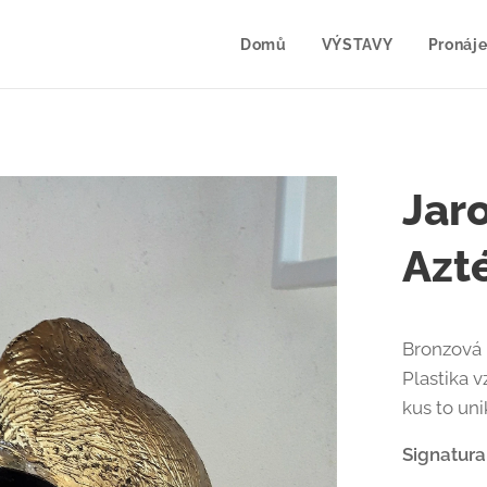
Domů
VÝSTAVY
Pronáje
Jar
Azt
Bronzová 
Plastika 
kus to uni
Signatura