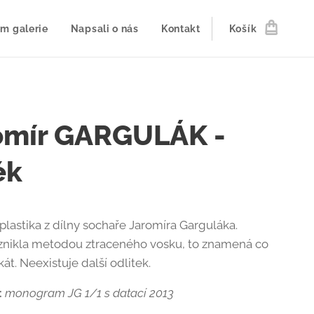
m galerie
Napsali o nás
Kontakt
Košík
omír GARGULÁK -
ék
plastika z dílny sochaře Jaromíra Garguláka.
vznikla metodou ztraceného vosku, to znamená co
kát. Neexistuje další odlitek.
:
monogram JG 1/1 s datací 2013