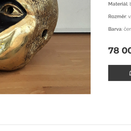
Materiál
:
Rozměr
: 
Barva
: če
78 0