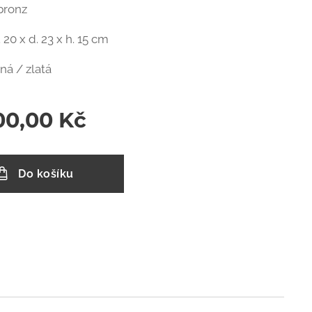
 bronz
v. 20 x d. 23 x h. 15 cm
rná / zlatá
00,00
Kč
Do košíku