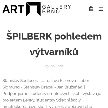
ŠPILBERK pohledem
výtvarníků
25.02.2020
Stanislav Sedláček - Jaroslava Fišerová - Libor
Sigmund - Stanislav Drápal - Jan Bružeňák |
Podporujeme studenty uměleckých škol - výstava je
projektem Lenky, studentky Střední školy
uměleckomanažerské | výtěžek z dobrovolého