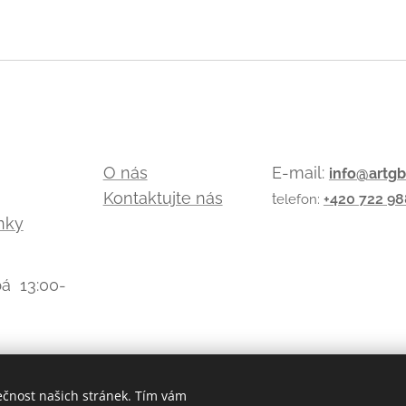
O nás
E-mail:
info@artgb
Kontaktujte nás
t
+420
722 98
elefon:
nky
á 13:00-
ečnost našich stránek. Tím vám