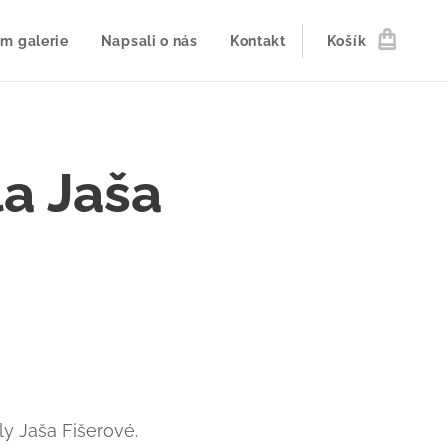
m galerie
Napsali o nás
Kontakt
Košík
a Jaša
ly Jaša Fišerové.