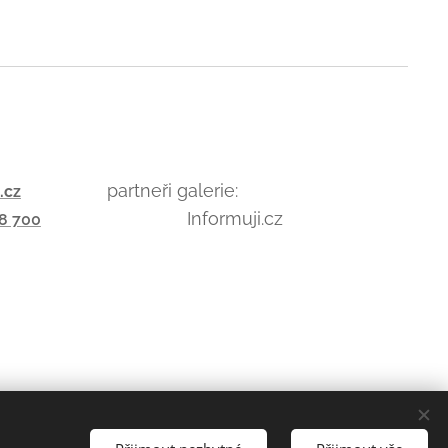
partneři galerie:
.cz
Informuji.cz
8 700