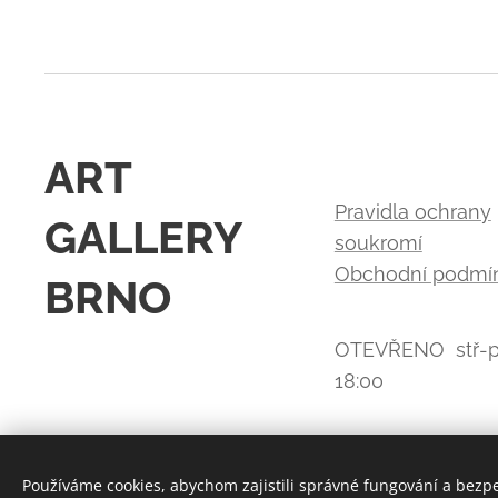
ART
Pravidla ochrany
GALLERY
soukromí
Obchodní podmí
BRNO
OTEVŘENO stř-p
18:00
Používáme cookies, abychom zajistili správné fungování a bezp