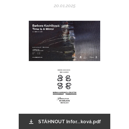
20.01.2025
STÁHNOUT Infor...ková.pdf